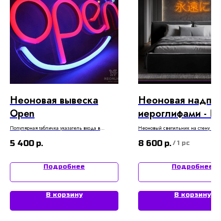
Неоновая вывеска
Неоновая надпи
Open
иероглифами - В
Популярная табличка указатель входа в
Неоновый светильник на стену в во
заведение / на окно
стиле
5 400
р.
8 600
р.
/
1 pc
Подробнее
Подробнее
В корзину
В корзину