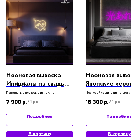
Неоновая вывеска
Неоновая вывеск
Инициалы на свадьбу
Японские иерогл
М+В в сердце
光あれ - да будет 
Популярные неоновые инициалы
Неоновый светильник на стену в во
молодоженов для свадьбы в сердечке со
стиле
Хикару Манга
7 900
р.
16 300
р.
стрелкой
/
1 pc
/
1 pc
Подробнее
Подробнее
В корзину
В корзину