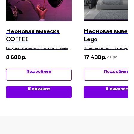
Неоновая вывеска
Неоновая вывеск
COFFEE
Lego
Популярная надпись из неона станет ярким
Светильник из неона в игровую ком
акцентом вашего заведения привлекающим
форме популярного героя Лего⭐
8 600
р.
17 400
р.
взгляды
/
1 pc
Подробнее
Подробнее
В корзину
В корзину