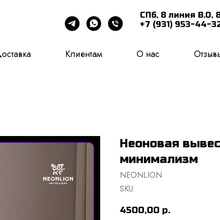
СПб, 8 линия В.О, 8
+7 (931) 953-44-3
доставка
Клиентам
О нас
Отзыв
Неоновая вывес
минимализм
NEONLION
SKU:
4500,00
р.