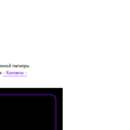
енной палитры.
ах
- Контакты -