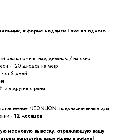
ильник, в форме надписи Love из одного
сли расположить: над диваном / на окно
еон - 120 диодов на метр
 - от 2 дней
ня
Ф и в другие страны
зготовленные NEONLION, предназначенные для
ений -
12 месяцев
ную неоновую вывеску, отражающую вашу
отовы воплотить вашу идею в жизнь!