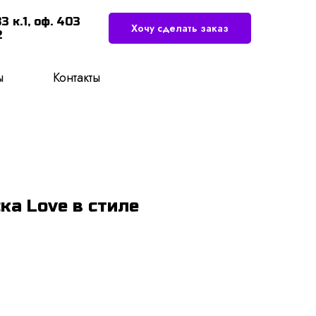
3 к.1, оф. 403
Хочу сделать заказ
2
ы
Контакты
ка Love в стиле