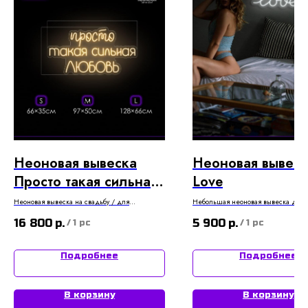
Неоновая вывеска
Неоновая вывеск
Просто такая сильная
Love
любовь
Неоновая вывеска на свадьбу / для
Небольшая неоновая вывеска для 
мероприятий / для фотосессии
визуализации в холодном белом цв
16 800
р.
5 900
р.
/
1 pc
/
1 pc
Подробнее
Подробнее
В корзину
В корзину