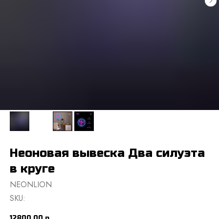
Неоновая вывеска Два силуэта
в круге
NEONLION
SKU:
12800,00
р.