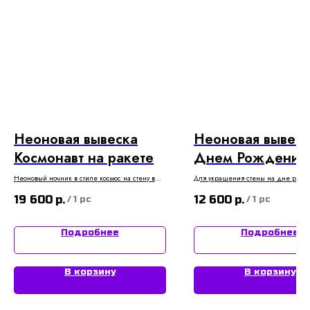
Неоновая вывеска
Неоновая вывеск
Космонавт на ракете
Днем Рождения!
две строчки
Неоновый ночник в стиле космос на стену в
Для украшения стены на дне рож
комнату ребенка ⭐
19 600
р.
12 600
р.
/
1 pc
/
1 pc
Подробнее
Подробнее
В корзину
В корзину